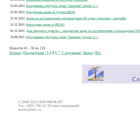
12.05.2012
Программные продукты серии "Аналитик" версия 11.2
21.02.2012
Праздничная акция от группы ИНЭК
31.01.2012
Акция по восстановлению сопровождения ПП серии «Аналитик»: овертайм!
15.12.2011
Новогодняя акция от ИНЭК!
01.11.2011
День народного единства – праздничная акция по восстановлению сопровождения ПП
19.08.2011
Программные продукты серии "Аналитик" версия 11.1
Новости 41 - 50 из 110
Начало
|
Предыдушая
|
3
4
5
6
7
|
Следующая
|
Конец
|
Все
© 2009-2022 ООО ИНЭК-ИТ
Тел.: (495) 786-22-30 (многоканальный)
market@inec.ru