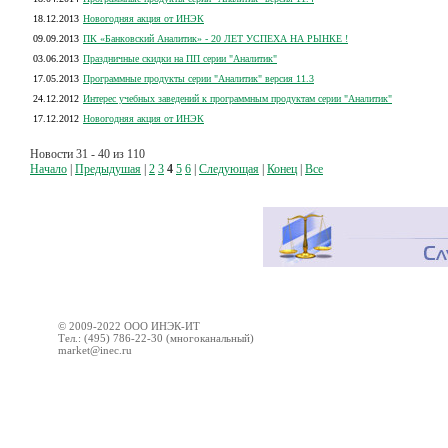
18.12.2013
Новогодняя акция от ИНЭК
09.09.2013
ПК «Банковский Аналитик» - 20 ЛЕТ УСПЕХА НА РЫНКЕ !
03.06.2013
Праздничные скидки на ПП серии "Аналитик"
17.05.2013
Программные продукты серии "Аналитик" версия 11.3
24.12.2012
Интерес учебных заведений к программным продуктам серии "Аналитик"
17.12.2012
Новогодняя акция от ИНЭК
Новости 31 - 40 из 110
Начало
|
Предыдушая
|
2
3
4
5
6
|
Следующая
|
Конец
|
Все
© 2009-2022 ООО ИНЭК-ИТ
Тел.: (495) 786-22-30 (многоканальный)
market@inec.ru