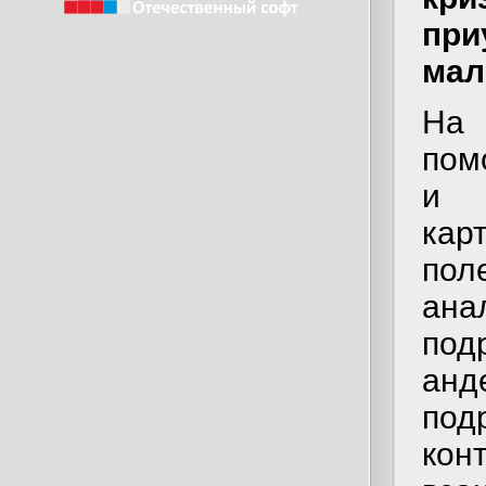
пр
мал
На 
по
и к
кар
пол
ан
под
ан
под
кон