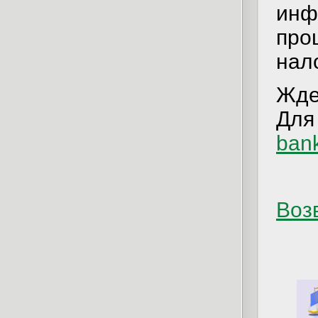
инф
про
нало
Жде
Для
ban
Возв