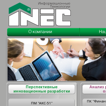
Перспективные
Анализ 
инновационные разработки
о
ПК "Финан
ПМ "АКС-51"