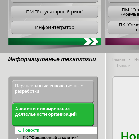
ПM "Оп
ПМ "Регуляторный риск"
(модуль в
ПK "Отч
Инфоинтегратор
о
Информационные технологии
Главная
Ин
Новости
Перспективные инновационные
разработки
Анализ и планирование
деятельности организаций
Новости
Но
ПК "Финансовый аналитик"