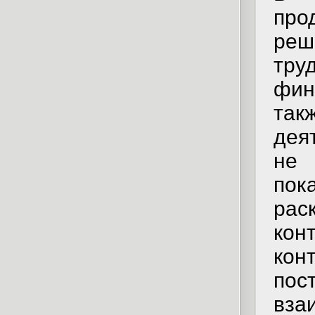
про
реш
тру
фин
так
дея
не 
пок
ра
кон
кон
пос
вза