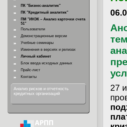
ПК "Бизнес-аналитик"
06.
ПК "Кредитный аналитик"
ПМ "ИНЭК – Анализ карточки счета
51"
Ан
Пользователи
те
Демонстрационные версии
Учебные семинары
ан
Изменения в версиях и релизах
Личный кабинет
пр
Блок ввода исходных данных
ус
Прайс-лист
Контакты
27 
Анализ рисков и отчетность
кредитных организаций
пр
п
пла
кр