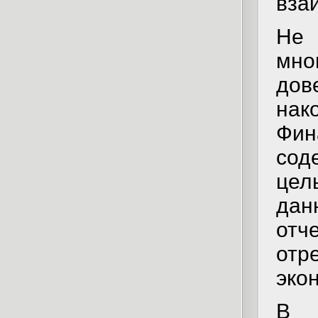
вза
Не
мно
дов
нак
Фи
сод
цел
дан
отч
отр
эко
В 