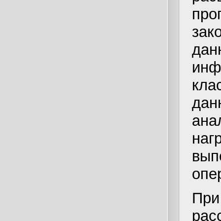
про
зак
да
ин
кла
да
ана
наг
вы
опе
При
рас