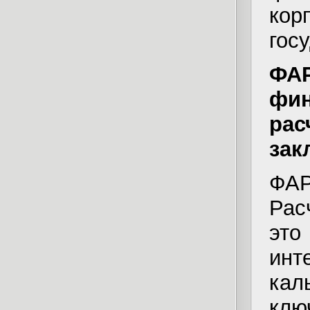
кор
гос
ФА
фи
ра
зак
ФА
Рас
эт
ин
кал
кл