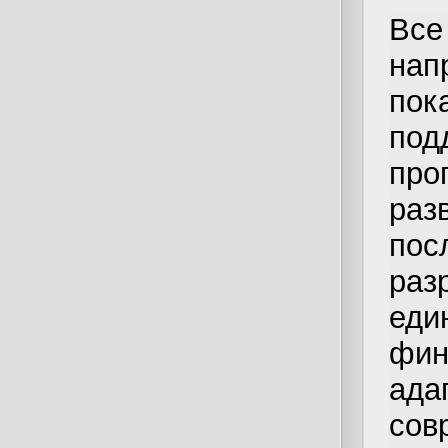
Вс
нап
пок
по
пр
раз
по
раз
еди
фи
ад
сов