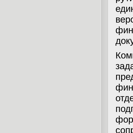
еди
вер
фин
док
Ком
за
пр
фин
от
по
фо
соп