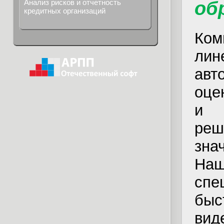
Анализ рисков и отчетность
об
кредитных организаций
Ко
лин
авт
оце
и 
реш
зна
На
спе
быс
ви