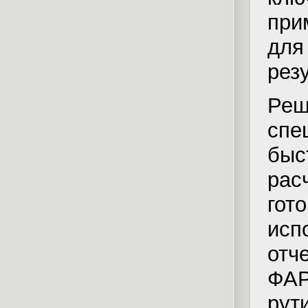
при
для
рез
Ре
спе
бы
рас
гот
исп
отч
ФАР
ру