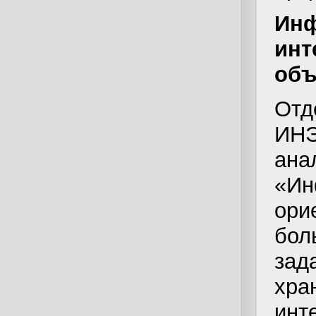
Инф
инт
объ
Отд
ИН
ан
«Ин
ор
бо
зад
хр
ин