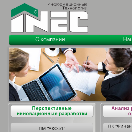
Перспективные
Анализ 
инновационные разработки
о
ПК "Финан
ПМ "АКС-51"