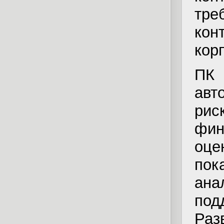
тр
кон
кор
ПК 
авт
ри
фин
оце
по
ан
по
Раз