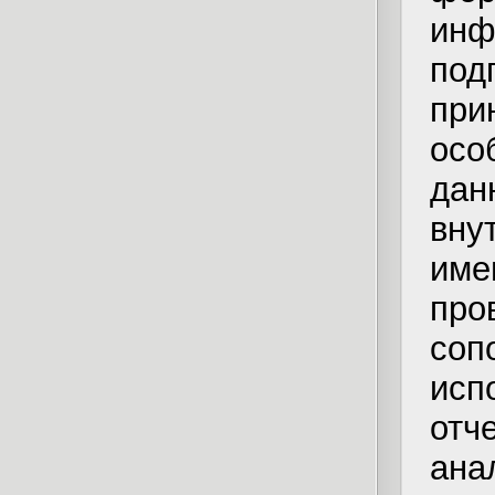
инф
под
при
осо
да
вну
име
пр
соп
ис
отч
ана