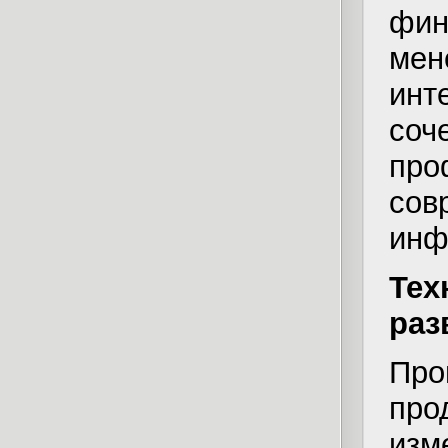
фи
ме
инт
со
про
сов
инф
Тех
раз
Про
про
изм