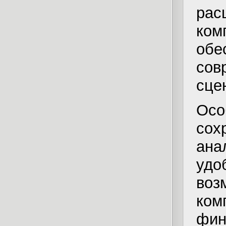
рас
ком
обе
сов
сце
Ос
со
ана
удо
воз
ком
фи