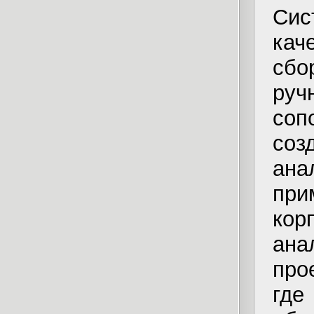
Си
кач
сбо
ру
соп
соз
ана
при
ко
ана
про
гд