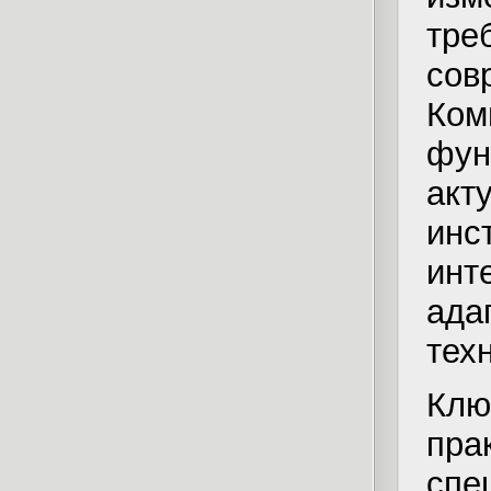
тре
сов
К
фу
ак
ин
инт
ада
тех
Кл
пр
спе