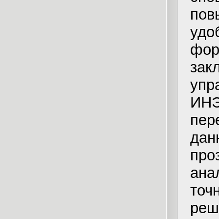
пов
удо
фо
за
упр
ИНЭ
пер
да
про
ана
то
реш