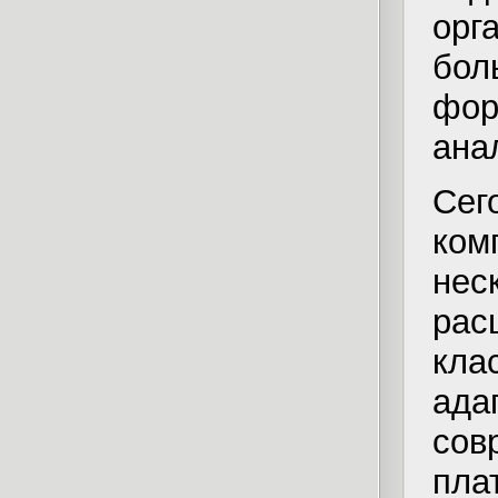
орг
бо
фо
ана
Сег
ком
не
ра
кла
ад
со
пла