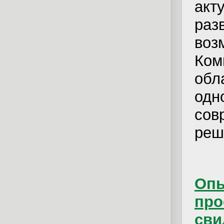
акт
ра
во
Ком
обл
одн
сов
реш
Опы
про
сви