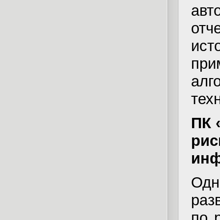
ав
отч
ис
пр
ал
тех
ПК 
рис
инф
Од
раз
по 