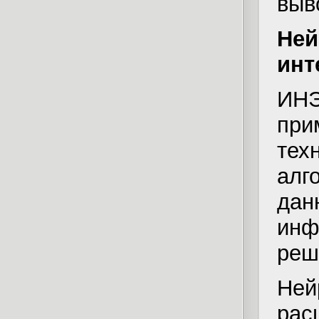
выв
Не
инт
ИН
пр
тех
алг
дан
инф
реш
Ней
ра