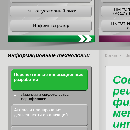
ПM "Оп
ПМ "Регуляторный риск"
(модуль в
ПK "Отч
Инфоинтегратор
о
Информационные технологии
Главная
Ин
Перспективные инновационные
Со
разработки
ре
Лицензии и свидетельства
фи
сертификации
ме
Анализ и планирование
деятельности организаций
ин