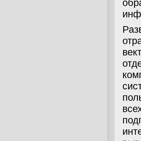
об
инф
Раз
отр
ве
отд
ком
си
пол
вс
по
инт