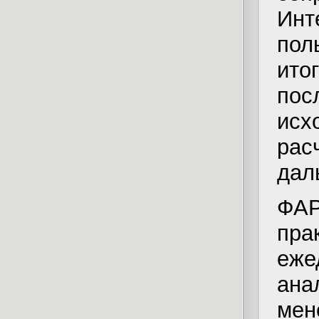
Инт
пол
ит
по
исх
рас
дал
ФА
пр
еже
ана
ме