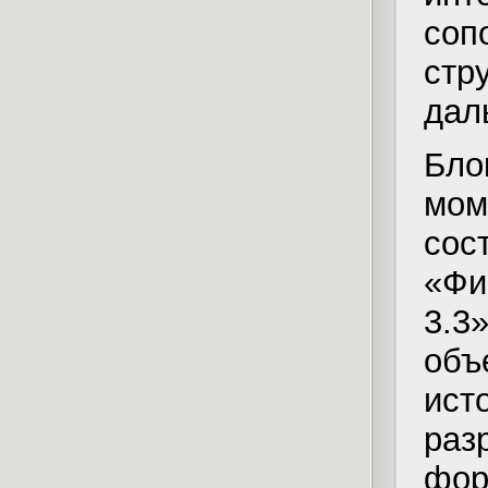
со
стр
дал
Бло
мом
сос
«Фи
3.3
объ
ис
ра
фо