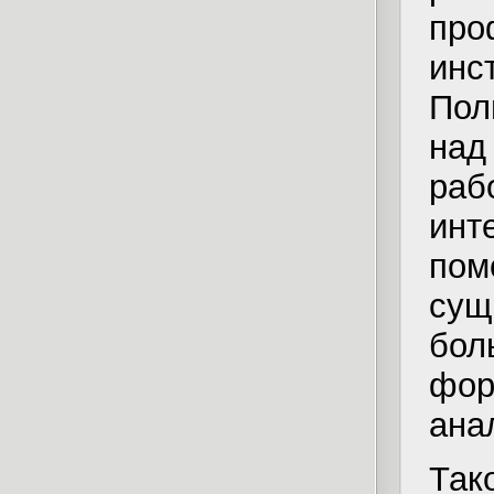
про
инс
Пол
над
раб
ин
по
сущ
бо
фор
ана
Так