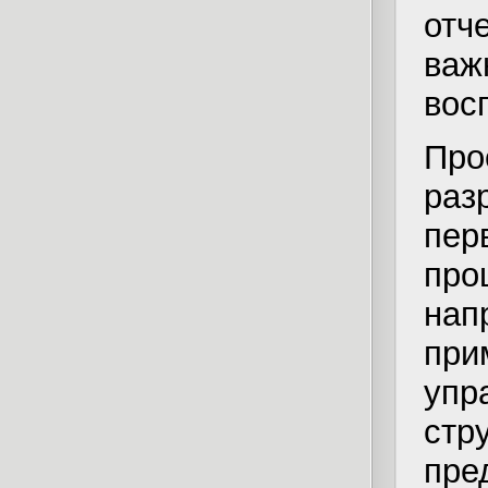
отч
важ
вос
Пр
раз
пер
пр
нап
пр
упр
ст
пре