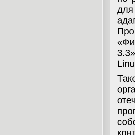
дл
ад
Пр
«Фи
3.3
Lin
Так
орг
от
про
со
кон