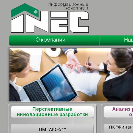
Перспективные
Анализ 
инновационные разработки
о
ПК "Финан
ПМ "АКС-51"