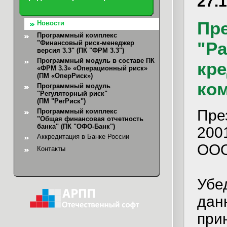
27.
Пр
Новости
Программный комплекс
"Ра
"Финансовый риск-менеджер
версия 3.3" (ПК "ФРМ 3.3")
Программный модуль в составе ПК
кр
«ФРМ 3.3» «Операционный риск»
(ПМ «ОперРиск»)
ко
Программный модуль
"Регуляторный риск"
(ПМ "РегРиск")
Пре
Программный комплекс
"Общая финансовая отчетность
банка"
(ПК "ОФО-Банк")
200
Аккредитация в Банке России
ООО
Контакты
Убе
дан
при