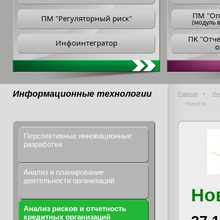
ПM "Оп
ПМ "Регуляторный риск"
(модуль в
ПK "Отч
Инфоинтегратор
о
Информационные технологии
Главная
Ин
Новости
Перспективные инновационные
разработки
Анализ и планирование
деятельности организаций
Но
Анализ рисков и отчетность
кредитных организаций