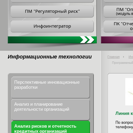
ПM "Оп
ПМ "Регуляторный риск"
(модуль в
ПK "Отч
Инфоинтегратор
о
Информационные технологии
Главная
Ин
Программный 
Перспективные инновационные
разработки
Анализ и планирование
деятельности организаций
Линия 
По вопро
Анализ рисков и отчетность
телефону
кредитных организаций